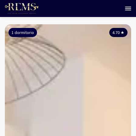
1 dormitorio
4.70
★