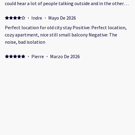
could hear a lot of people talking outside and in the other
flats, but it's an old building so just something to be aware
of. Would have been fine with ear plugs.
·
Indre
·
Mayo De 2026
Perfect location for old city stay Positive: Perfect location,
cozy apartment, nice still small balcony Negative: The
noise, bad isolation
·
Pierre
·
Marzo De 2026
Positive: La situation en plein centre de Malaga Le très bon
niveau d'équipement et de propreté. Negative: Changer les
coussins... certains sont un peu usés
·
Dawn
·
Febrero De 2026
Wonderful stay in Malaga. Would recommend this
apartment with its close proximity to shops/bars. Positive:
The location was perfect. The accommodation was spotless,
with everything we needed for a short break. Negative: The
smart key didn't work on my iphone which was quite