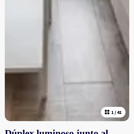
1
/
41
Dúplex luminoso junto al