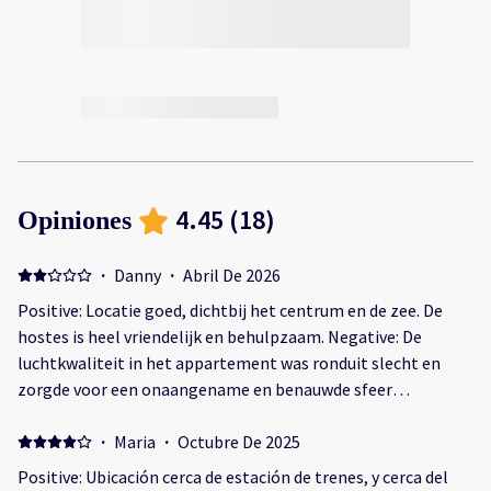
4.45
(
18
)
Opiniones
·
Danny
·
Abril De 2026
Positive: Locatie goed, dichtbij het centrum en de zee. De
hostes is heel vriendelijk en behulpzaam. Negative: De
luchtkwaliteit in het appartement was ronduit slecht en
zorgde voor een onaangename en benauwde sfeer
gedurende het verblijf. Het leek alsof er onvoldoende
ventilatie was, waardoor frisse lucht nauwelijks binnenkwam
·
Maria
·
Octubre De 2025
en muffe geuren bleven hangen. Daarnaast was het
Positive: Ubicación cerca de estación de trenes, y cerca del