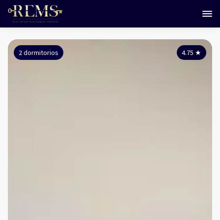
2 dormitorios
4.75
★