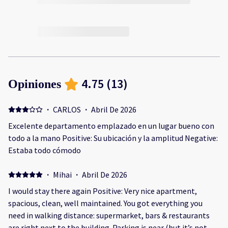
4.75
(
13
)
Opiniones
·
CARLOS
·
Abril De 2026
Excelente departamento emplazado en un lugar bueno con
todo a la mano Positive: Su ubicación y la amplitud Negative:
Estaba todo cómodo
·
Mihai
·
Abril De 2026
I would stay there again Positive: Very nice apartment,
spacious, clean, well maintained. You got everything you
need in walking distance: supermarket, bars & restaurants
are right next to the building. Parking is near (but it’s not