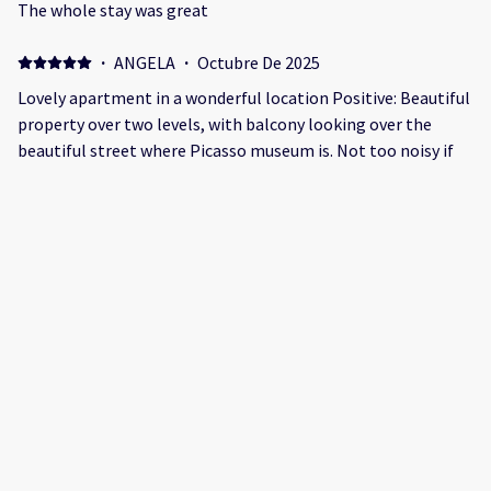
The whole stay was great
·
ANGELA
·
Octubre De 2025
Lovely apartment in a wonderful location Positive: Beautiful
property over two levels, with balcony looking over the
beautiful street where Picasso museum is. Not too noisy if
you’re going to bed around 12 and getting up around
8.30/9am! So convenient a location, we really couldn’t fault
it. Negative: Nothing, it was great!
·
MARIJO
·
Mayo De 2025
Un apartamento acogedor situado en un sitio muy centrico.
Negative: Al subir a la habitacion era un poco incomodo, nos
pegabamos con la cabeza.
·
Claudia
·
Enero De 2025
Positive: Posizione ottima Negative: Reception dislocata dal
loft.non molto chiaro