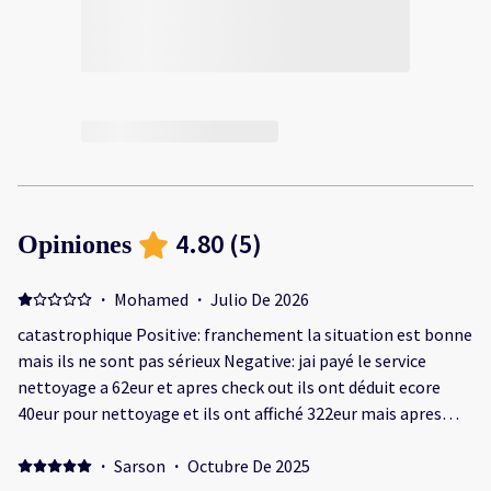
4.80
(
5
)
Opiniones
·
Mohamed
·
Julio De 2026
catastrophique Positive: franchement la situation est bonne
mais ils ne sont pas sérieux Negative: jai payé le service
nettoyage a 62eur et apres check out ils ont déduit ecore
40eur pour nettoyage et ils ont affiché 322eur mais apres
paiement ils ont deduit 480eur ce n'est pas du tout seriux,
c'est de l'escrocrie !!
·
Sarson
·
Octubre De 2025