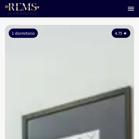
1 dormitorio
4.75
★