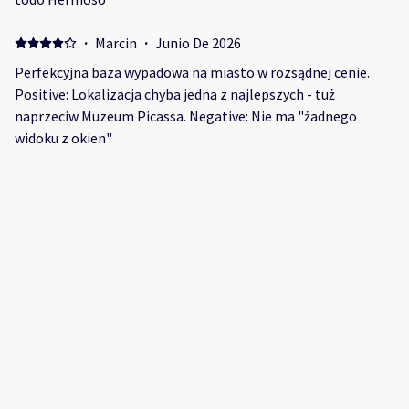
·
Marcin
·
Junio De 2026
Perfekcyjna baza wypadowa na miasto w rozsądnej cenie.
Positive: Lokalizacja chyba jedna z najlepszych - tuż
naprzeciw Muzeum Picassa. Negative: Nie ma "żadnego
widoku z okien"
·
Aneta
·
Febrero De 2026
The location is great, but the appartment is not as it looks
on the photos. Positive: Staff and location Negative: The
shower and toilet was smelling horribly and had no proper
ventilation.
·
Jay
·
Noviembre De 2025
Positive: Location is central to many sites and restaurants.
Mostrar todos los 23 opiniones