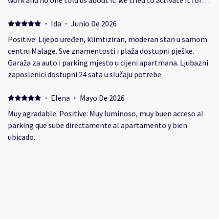
work and no one told us about it. we tried to activate it for
10 min. before writing the stuff. the answered 30 min after
and say the give us fans instead... we didnt had a good night
·
Ida
·
Junio De 2026
sleep becouse of the hit
Positive: Lijepo uređen, klimtiziran, moderan stan u samom
centru Malage. Sve znamentosti i plaža dostupni pješke.
Garaža za auto i parking mjesto u cijeni apartmana. Ljubazni
zaposlenici dostupni 24 sata u slučaju potrebe.
·
Elena
·
Mayo De 2026
Muy agradable. Positive: Muy luminoso, muy buen acceso al
parking que sube directamente al apartamento y bien
ubicado.
·
Robin
·
Junio De 2025
Ruime accommodatie met goede ligging en airco Positive:
Centraal gelegen, alles op loopafstand (strand zo’n 15
minuten). Grote supermarkt direct naast het appartement.
Appartement is zeer ruim voor deze locatie en