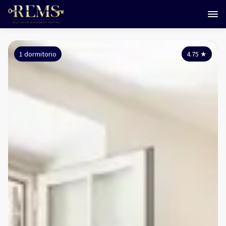
1 dormitorio
4.75
★