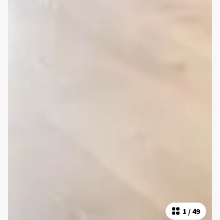
1
/
49