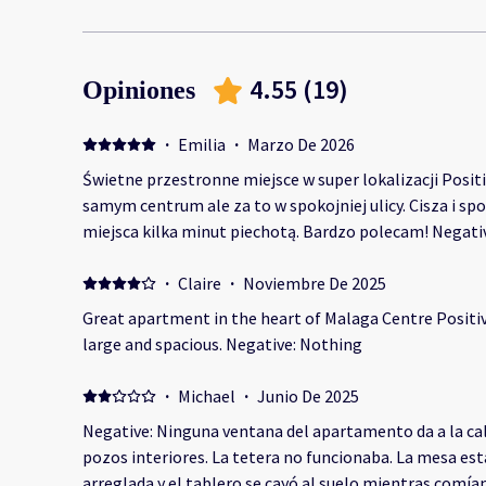
4.55
(
19
)
Opiniones
·
Emilia
·
Marzo De 2026
Świetne przestronne miejsce w super lokalizacji Posit
samym centrum ale za to w spokojniej ulicy. Cisza i sp
miejsca kilka minut piechotą. Bardzo polecam! Negati
·
Claire
·
Noviembre De 2025
Great apartment in the heart of Malaga Centre Positiv
large and spacious. Negative: Nothing
·
Michael
·
Junio De 2025
Negative: Ninguna ventana del apartamento da a la cal
pozos interiores. La tetera no funcionaba. La mesa est
arreglada y el tablero se cayó al suelo mientras comí