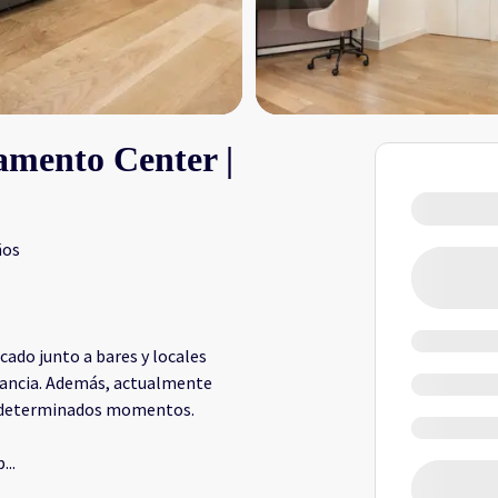
amento Center |
ños
cado junto a bares y locales
stancia. Además, actualmente
 en determinados momentos.
p
...