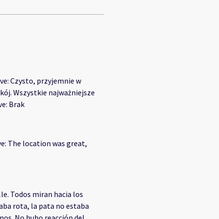
ive: Czysto, przyjemnie w
okój. Wszystkie najważniejsze
ve: Brak
e: The location was great,
le. Todos miran hacia los
aba rota, la pata no estaba
amos. No hubo reacción del