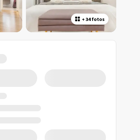
+
34 fotos