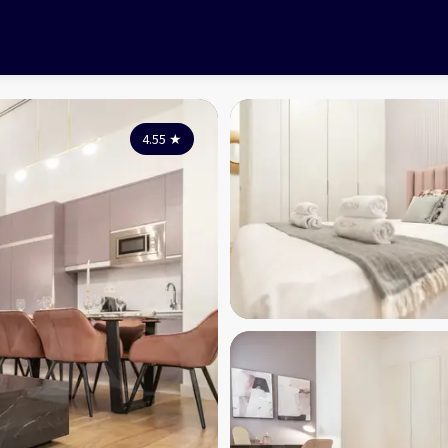
4.55
★