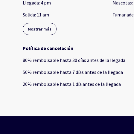
Llegada
:
4 pm
Mascotas
:
Salida
:
11 am
Fumar ade
Mostrar más
Política de cancelación
80
%
rembolsable
hasta
30 días
antes de la
llegada
50
%
rembolsable
hasta
7 días
antes de la
llegada
20
%
rembolsable
hasta
1 día
antes de la
llegada