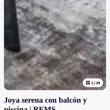
1
/
39
Joya serena con balcón y
piscina | REMS