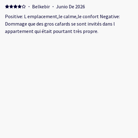
próxima noche. Almohadas muy duras.
·
Belkebir
·
Junio De 2026
Positive: L emplacement,le calme,le confort Negative:
Dommage que des gros cafards se sont invités dans l
appartement qui était pourtant très propre.
·
Christopher
·
Agosto De 2025
Great location , clean and had everything we needed for a
wonderful stay
·
Markus
·
Agosto De 2025
Was niet erg blij mee Positive: De inrichting van het
appartement Negative: De bedden waren te klein en de airco
ging naar Max twee uur van zelf uit. Dus in de nacht werd het
best warm op de kamer zeer vervelend dat ik niet kan
bepalen of deze in de nacht aan blijft. En wij hadden geen
portsleutel op afstand hierdoor moesten wij steeds
omlopen op het hek te openen voor de auto. De huurders