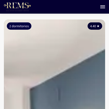
2 dormitorios
4.40
★