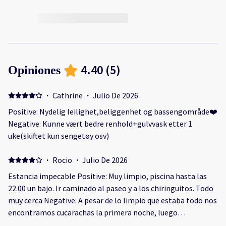
4.40
(
5
)
Opiniones
·
Cathrine
·
Julio De 2026
Positive: Nydelig leilighet,beliggenhet og bassengområde❤️
Negative: Kunne vært bedre renhold+gulvvask etter 1
uke(skiftet kun sengetøy osv)
·
Rocio
·
Julio De 2026
Estancia impecable Positive: Muy limpio, piscina hasta las
22.00 un bajo. Ir caminado al paseo y a los chiringuitos. Todo
muy cerca Negative: A pesar de lo limpio que estaba todo nos
encontramos cucarachas la primera noche, luego
compramos trampas y no volvieron aparecer mas en la