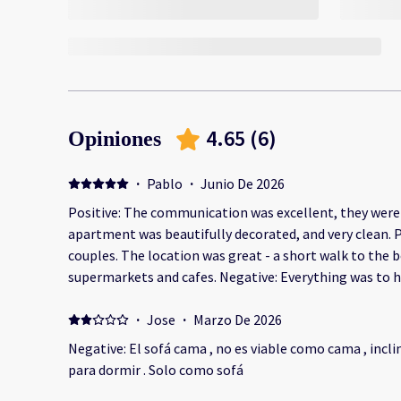
4.65
(
6
)
Opiniones
·
Pablo
·
Junio De 2026
Positive: The communication was excellent, they wer
apartment was beautifully decorated, and very clean. Pe
couples. The location was great - a short walk to the
supermarkets and cafes. Negative: Everything was to 
rebook this again.
·
Jose
·
Marzo De 2026
Negative: El sofá cama , no es viable como cama , inc
para dormir . Solo como sofá