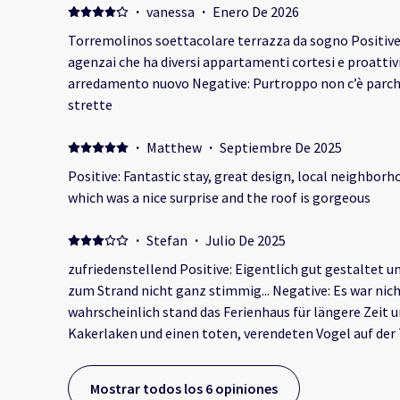
·
vanessa
·
Enero De 2026
Torremolinos soettacolare terrazza da sogno Positive: 
agenzai che ha diversi appartamenti cortesi e proattivi
arredamento nuovo Negative: Purtroppo non c’è parch
strette
·
Matthew
·
Septiembre De 2025
Positive: Fantastic stay, great design, local neighborh
which was a nice surprise and the roof is gorgeous
·
Stefan
·
Julio De 2025
zufriedenstellend Positive: Eigentlich gut gestaltet u
zum Strand nicht ganz stimmig... Negative: Es war nich
wahrscheinlich stand das Ferienhaus für längere Zeit 
Kakerlaken und einen toten, verendeten Vogel auf de
Mostrar todos los 6 opiniones