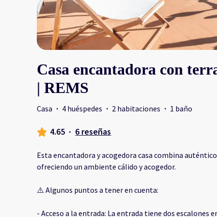
Casa encantadora con terra
| REMS
Casa
·
4 huéspedes
·
2 habitaciones
·
1 baño
4.65
·
6 reseñas
Esta encantadora y acogedora casa combina auténticos
ofreciendo un ambiente cálido y acogedor.
⚠️ Algunos puntos a tener en cuenta:
- Acceso a la entrada: La entrada tiene dos escalones en