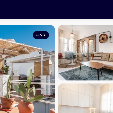
4.65
★