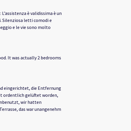
L’assistenza è validissima è un
. Silenziosa letti comodi e
eggio e le vie sono molto
ood. It was actually 2 bedrooms
nd eingerichtet, die Entfernung
t ordentlich gelüftet worden,
unbenutzt, wir hatten
r Terrasse, das war unangenehm