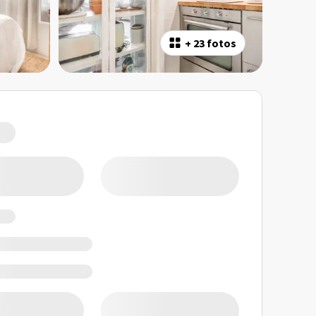
+
23 fotos