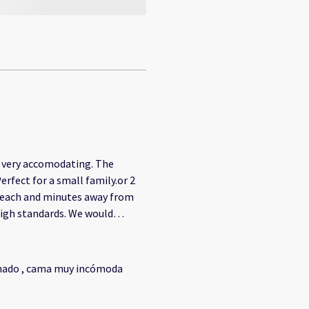
e very accomodating. The
rfect for a small family.or 2
 beach and minutes away from
high standards. We would
linado , cama muy incómoda