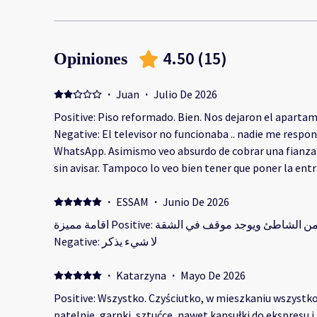
4.50
(
15
)
Opiniones
·
Juan
·
Julio De 2026
Positive: Piso reformado. Bien. Nos dejaron el apartamento media horita antes.
Negative: El televisor no funcionaba .. nadie me respo
WhatsApp. Asimismo veo absurdo de cobrar una fianza de 400 €. No es normal. Encima
sin avisar. Tampoco lo veo bien tener que poner la entra
a las 11:00 (la limpiadora estaba esperando ya fuera a
entrar a limpiar. Horroroso... 😢
·
ESSAM
·
Junio De 2026
اقامة مميزة Positive: مكان الاقامة جميل ورائع وقريب من الشاطئ ويوجد موقف في الشقة
Negative: لا شيء يذكر
·
Katarzyna
·
Mayo De 2026
Positive: Wszystko. Czyściutko, w mieszkaniu wszystk
patelnie, garnki, sztućce, nawet kapsułki do ekspresu i kapsu