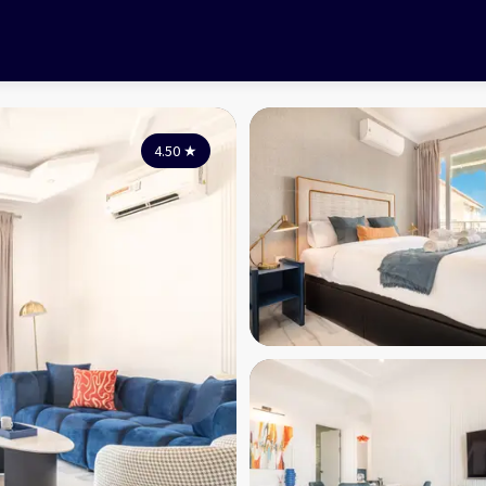
4.50
★