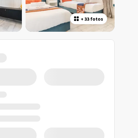
+
33 fotos