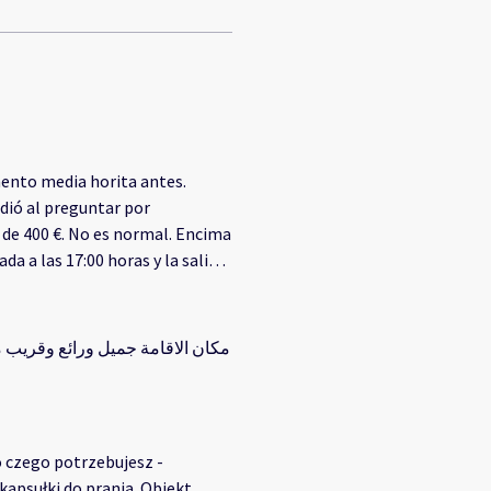
ndió al preguntar por
da a las 17:00 horas y la salida
 las 11 menos 10 para poder
o czego potrzebujesz -
łki do prania. Obiekt