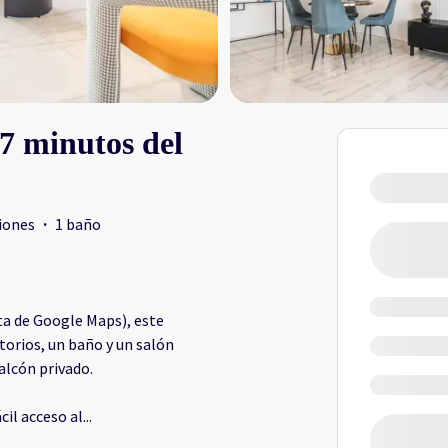
7 minutos del
iones
·
1 baño
uta de Google Maps), este
orios, un baño y un salón
alcón privado.
cil acceso al
...