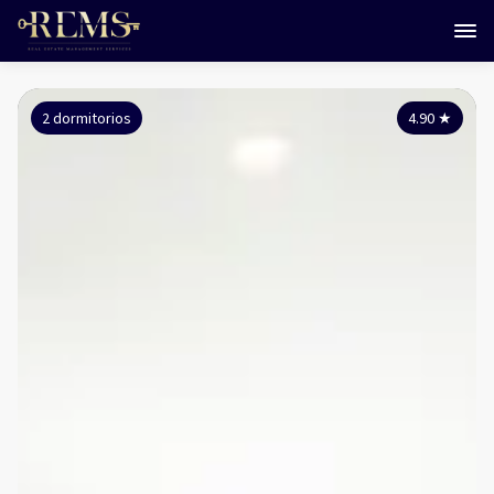
2 dormitorios
4.90
★