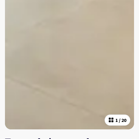
1
/
20