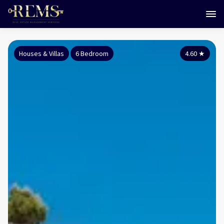
Houses & Villas
6 Bedroom
4.60
★