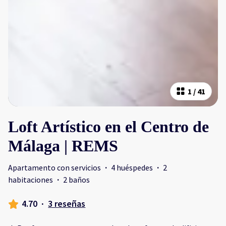
1
/
41
Loft Artístico en el Centro de
Málaga | REMS
Apartamento con servicios
·
4 huéspedes
·
2
habitaciones
·
2 baños
4.70
·
3 reseñas