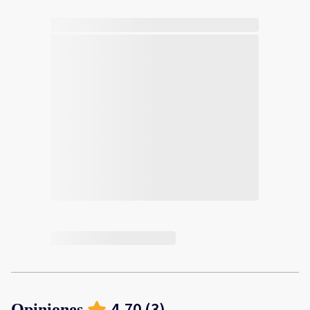
4.70
(
3
)
Opiniones