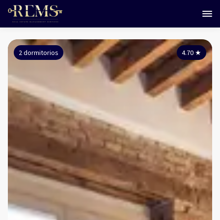
2 dormitorios
4.70
★