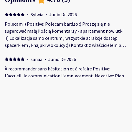
·
Sylwia
·
Junio De 2026
Polecam :) Positive: Polecam bardzo :) Proszę się nie
sugerować małą ilością komentarzy - apartament nowiutki
:)) Lokalizacja samo centrum , wszystkie atrakcje dostęp
spacerkiem , knajpki w okolicy :)) Kontakt z właścicielem bez
zarzutu Pięknie wykończenie , wyposażenie kompletne
Przepiękne miejsce a świetnej lokalizacji :)
·
sanaa
·
Junio De 2026
À recommander sans hésitation et à refaire Positive:
L’accueil, la communication L’emplacement, Negative: Rien
·
Kamila
·
Abril De 2026
Positive: Piękny widok z okna i dużo miejsca, blisko wszędzie