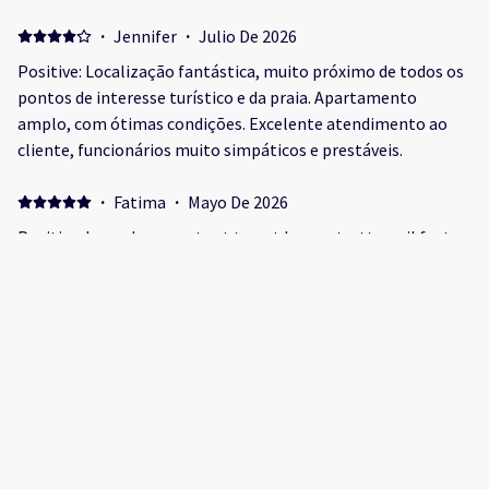
·
Jennifer
·
Julio De 2026
Positive: Localização fantástica, muito próximo de todos os
pontos de interesse turístico e da praia. Apartamento
amplo, com ótimas condições. Excelente atendimento ao
cliente, funcionários muito simpáticos e prestáveis.
·
Fatima
·
Mayo De 2026
Positive: L emplacement est top et l appart a tt cqu il faut..
plusieurs options pr le chekin...c etait un sejour formidable
Negative: Peut etre le montant de la caution