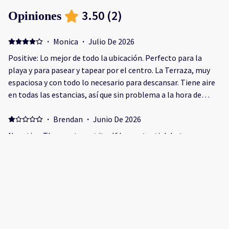
3.50
(
2
)
Opiniones
·
Monica
·
Julio De 2026
Positive: Lo mejor de todo la ubicación. Perfecto para la
playa y para pasear y tapear por el centro. La Terraza, muy
espaciosa y con todo lo necesario para descansar. Tiene aire
en todas las estancias, así que sin problema a la hora de
dormir. Negative: Nada, todo perfecto.
·
Brendan
·
Junio De 2026
Negative: The apartment itself has potential, but
unfortunately several issues significantly impacted our stay.
The main issue was the bed in Bedroom 2. The listing states
that both bedrooms are furnished with 150 x 190 cm double
beds, however the bed in Bedroom 2 appeared considerably
smaller than advertised. More importantly, it was unstable,
creaked loudly, moved excessively during use, and did not feel
secure. It was by far the worst bed I encountered during six