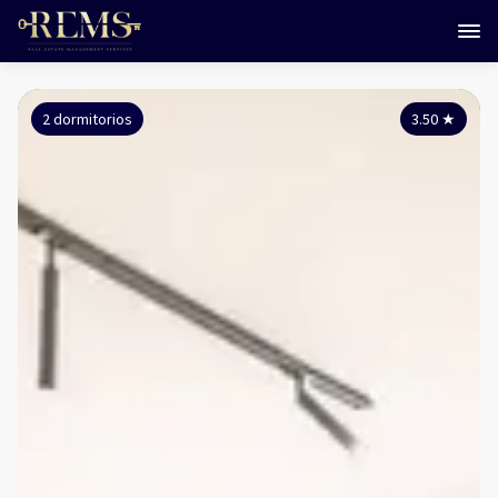
2 dormitorios
3.50
★