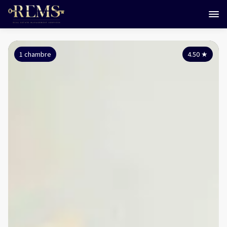
1 chambre
4.50
★