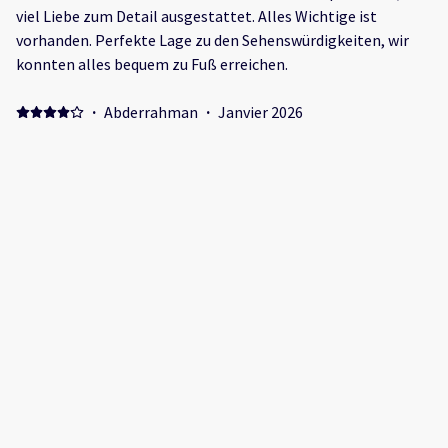
viel Liebe zum Detail ausgestattet. Alles Wichtige ist
vorhanden. Perfekte Lage zu den Sehenswürdigkeiten, wir
konnten alles bequem zu Fuß erreichen.
·
Abderrahman
·
Janvier 2026
Positive: L'accueil et la qualité de service de toute l'équipe
REMS et spécialement Ghada. Negative: L'odeur des égouts
qui sort de la douche
·
Tracy
·
Novembre 2025
Very good lovely area Positive: Location Negative: Drains
/smell in bathroom
Afficher tous les 25 commentaires