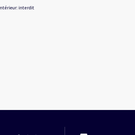
intérieur
:
interdit