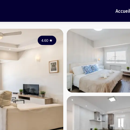
Accuei
4.60
★