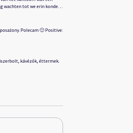
ng wachten tot we erin konden
ckeN... de doorgegeven dingen
kt en we sliepen in volledige
posażony. Polecam 🙂 Positive:
miszerbolt, kávézók, éttermek.