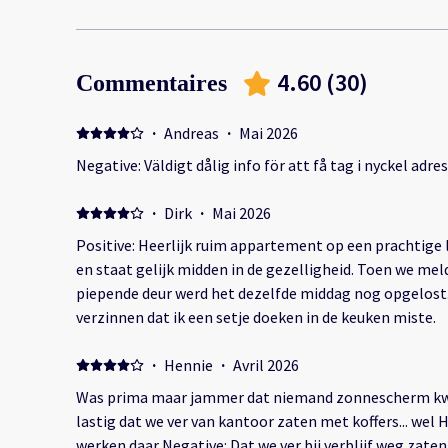
4.60
(
30
)
Commentaires
·
Andreas
·
Mai 2026
Negative: Väldigt då
·
Dirk
·
Mai 2026
Positive: Heerlijk ruim appartement op een prachtige l
en staat gelijk midden in de gezelligheid. Toen we me
piepende deur werd het dezelfde middag nog opgelost. 
verzinnen dat ik een setje doeken in de keuken miste.
·
Hennie
·
Avril 2026
Was prima maar jammer dat niemand zonnescherm kw
lastig dat we ver van kantoor zaten met koffers... wel 
werken daar Negative: Dat we ver bij verblijf weg zaten