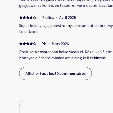
gesjouw met koffers en tassen en we moesten best la
ze hadden gezegd dat we wellicht eerder konden inche
die niet werkten zoals zonnescherm werden niet gemaa
·
Paulina
·
Avril 2026
stadsverlichting
Super lokalizacja, przestronny apartament, dobrze wy
Lokalizacja
·
Pis
·
Mars 2026
Positive: Az óvárosban helyezkedik el. Közel van élel
Könnyen elérhető minden amit meg kell tekinteni.
Afficher tous les 30 commentaires