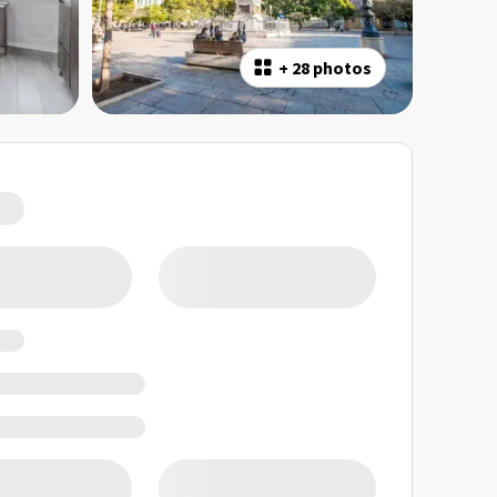
+
28 photos