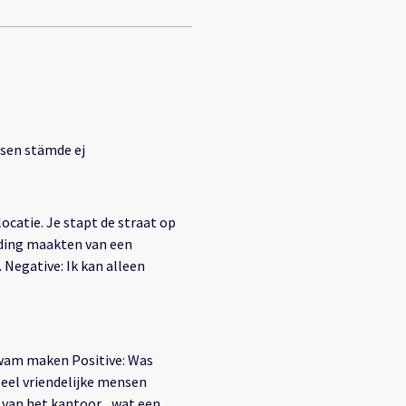
lig info för att få tag i nyckel adressen stämde ej
ocatie. Je stapt de straat op
lding maakten van een
Negative: Ik kan alleen
am maken Positive: Was
Heel vriendelijke mensen
 van het kantoor... wat een