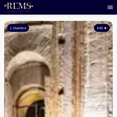
1 chambre
4.65
★