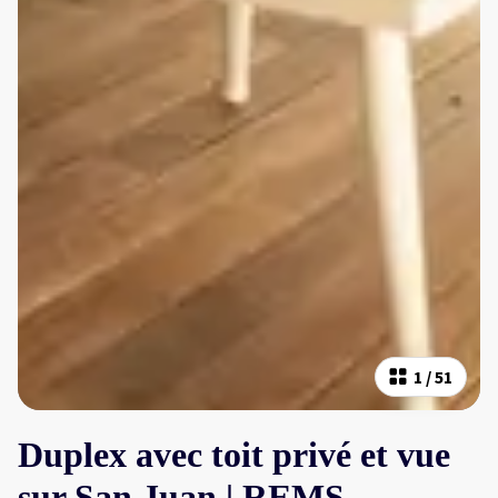
1
/
51
Duplex avec toit privé et vue
sur San Juan | REMS