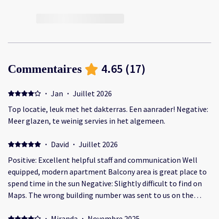
4.65
(
17
)
Commentaires
·
Jan
·
Juillet 2026
Top locatie, leuk met het dakterras. Een aanrader! Negative:
Meer glazen, te weinig servies in het algemeen.
·
David
·
Juillet 2026
Positive: Excellent helpful staff and communication Well
equipped, modern apartment Balcony area is great place to
spend time in the sun Negative: Slightly difficult to find on
Maps. The wrong building number was sent to us on the
booking. Resolved by very helpful staff.
·
Miranda
·
Novembre 2025