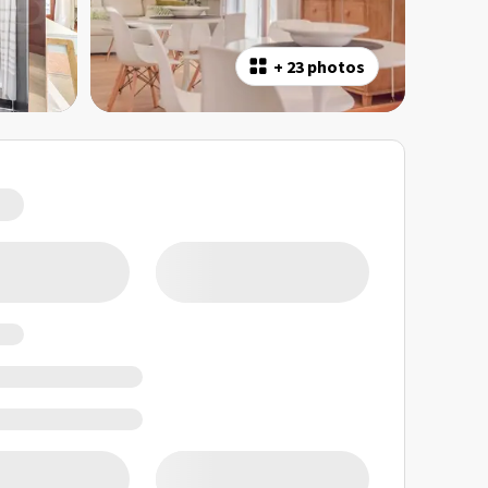
+
23 photos