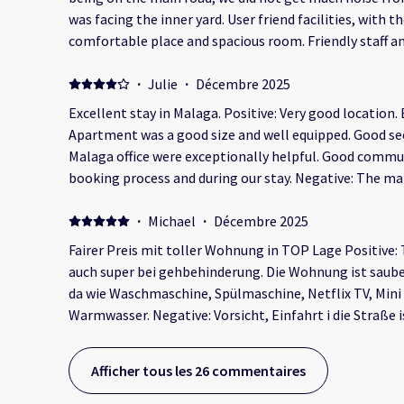
was facing the inner yard. User friend facilities, with th
comfortable place and spacious room. Friendly staff an
enquiries
·
Julie
·
Décembre 2025
Excellent stay in Malaga. Positive: Very good location.
Apartment was a good size and well equipped. Good sec
Malaga office were exceptionally helpful. Good comm
booking process and during our stay. Negative: The m
had a dip in the middle.
·
Michael
·
Décembre 2025
Fairer Preis mit toller Wohnung in TOP Lage Positive: 
auch super bei gehbehinderung. Die Wohnung ist sauber und super ausgestattet. Alles
da wie Waschmaschine, Spülmaschine, Netflix TV, Mini
Warmwasser. Negative: Vorsicht, Einfahrt i die Straße i
kurz. Die Ausfahrt ist Kameraüberwacht und man muss
man auch nur jemanden absetzt. Die Infos dazu waren 
Afficher tous les 26 commentaires