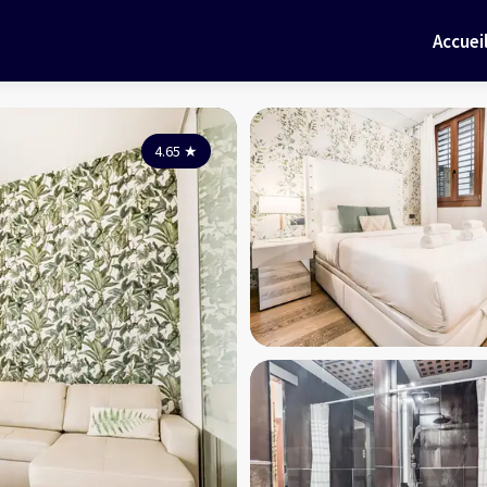
Accuei
4.65
★