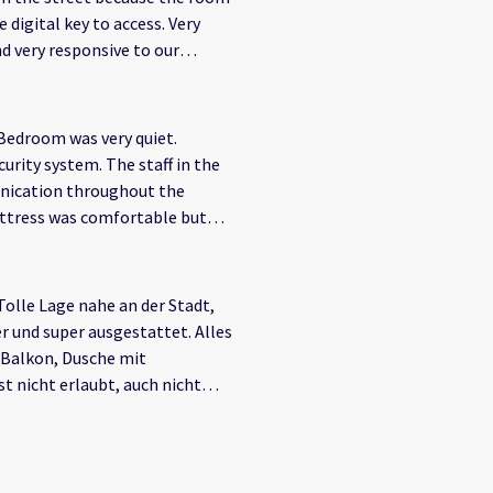
e digital key to access. Very
d very responsive to our
 Bedroom was very quiet.
urity system. The staff in the
unication throughout the
attress was comfortable but
Tolle Lage nahe an der Stadt,
 Balkon, Dusche mit
st nicht erlaubt, auch nicht
 200 EUR Strafe zahlen, wenn
widersprüchlich.