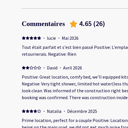
4.65
(
26
)
Commentaires
·
lucie
·
Mai 2026
Tout était parfait et s'est bien passé Positive: L'emplace
retournerais. Negative: Rien
·
David
·
Avril 2026
Positive: Great location, comfy bed, we’ll equipped kitc
Negative: Very tight shower, limited hot water(less th
look clean. Was informed of the construction right bes
booking was confirmed. There was construction inside 
started around 9am.
·
Natalia
·
Décembre 2025
Prime location, perfect for a couple Positive: Locatio
being on the main road, we did not get much noise fr