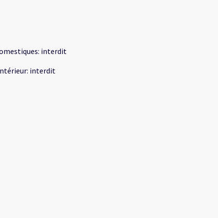
omestiques
:
interdit
intérieur
:
interdit