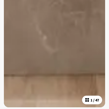
1
/
47