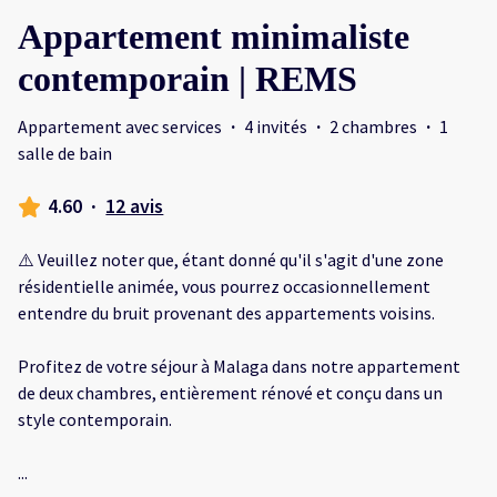
Appartement minimaliste
contemporain | REMS
Appartement avec services
·
4 invités
·
2 chambres
·
1
salle de bain
4.60
·
12 avis
⚠️ Veuillez noter que, étant donné qu'il s'agit d'une zone
résidentielle animée, vous pourrez occasionnellement
entendre du bruit provenant des appartements voisins.
Profitez de votre séjour à Malaga dans notre appartement
de deux chambres, entièrement rénové et conçu dans un
style contemporain.
...