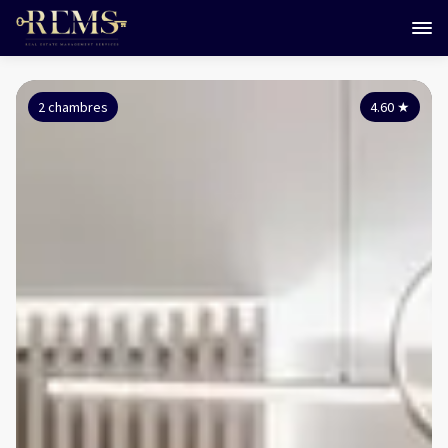
2 chambres
4.60
★