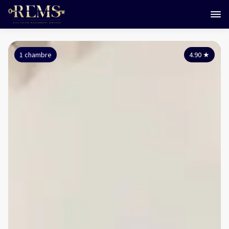
1 chambre
4.90
★