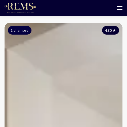
1 chambre
4.80
★