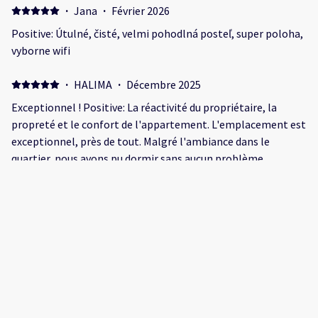
·
Jana
·
Février 2026
Positive: Útulné, čisté, velmi pohodlná posteľ, super poloha,
vyborne wifi
·
HALIMA
·
Décembre 2025
Exceptionnel ! Positive: La réactivité du propriétaire, la
propreté et le confort de l'appartement. L'emplacement est
exceptionnel, près de tout. Malgré l'ambiance dans le
quartier, nous avons pu dormir sans aucun problème.
Franchement n'hésitez pas, allez y les yeux fermés.
·
Vito
·
Juillet 2025
Positive: Extremely kind and responsive staff.
·
Marta
·
Juin 2025
Spokojna uliczka w centrum miasta Positive: Idealna
lokalizacja, samo centrum miasta, ale cicha i spokojna
uliczka, na której znajduje się Muzeum Picassa. Na dole 2