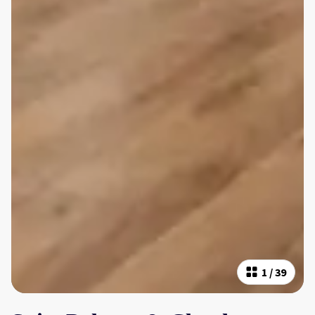
1
/
39