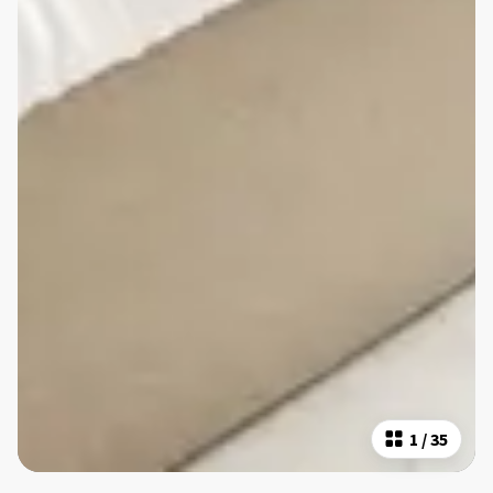
1
/
35