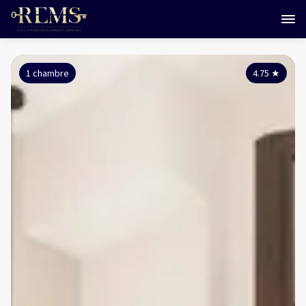
1 chambre
4.75
★