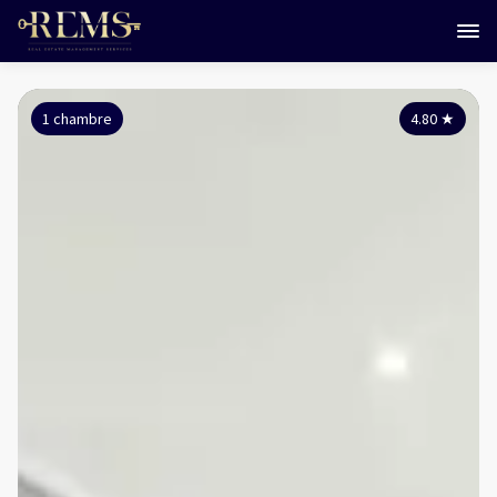
1 chambre
4.80
★