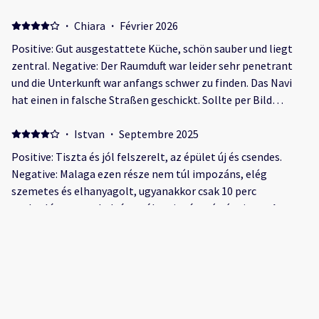
l’appartement, nous les avons eu en 15 min alors qu’il était
plus de minuit ! Service client impeccable Negative: Ras
·
Chiara
·
Février 2026
Positive: Gut ausgestattete Küche, schön sauber und liegt
zentral. Negative: Der Raumduft war leider sehr penetrant
und die Unterkunft war anfangs schwer zu finden. Das Navi
hat einen in falsche Straßen geschickt. Sollte per Bild
erklärt werden, wie man am besten zur Unterkunft kommt.
·
Istvan
·
Septembre 2025
Positive: Tiszta és jól felszerelt, az épület új és csendes.
Negative: Malaga ezen része nem túl impozáns, elég
szemetes és elhanyagolt, ugyanakkor csak 10 perc
gyaloglásra van a belvárostól ami már szép és tiszta. Az
épület megtalálása okozott némi kihívást mert a GPS
térképeken kicsit más helyre esik mint a valóságban.
·
Cristina
·
Septembre 2025
Autóval érkezőknek akik parkolást is kérnek javasolt minél
The apartment is great and it’s at walking distance from the
kisebb járművel érkezni mert liftes megoldással lehet
city center. The bed is super comfortable and everything wa
lejutni az alagsori garázsba és ez egyszerűbb egy kis
Positive: The apartment is new and everything was super
autóval.
clean Negative: The neighborhood was a bit odd, full of