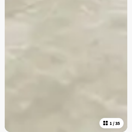
1
/
35