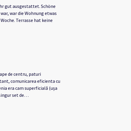
hr gut ausgestattet. Schöne
 war, war die Wohnung etwas
 Woche. Terrasse hat keine
ape de centru, paturi
nstant, comunicarea eficienta cu
nia era cam superficială (ușa
singur set de
 lipsa unei persoane care să
 s-a adunat foarte mult
peste 20.000 de pași zilnic la
 fost nepotrivit sa începem
ut sa nu dormim 2 nopți, alarma