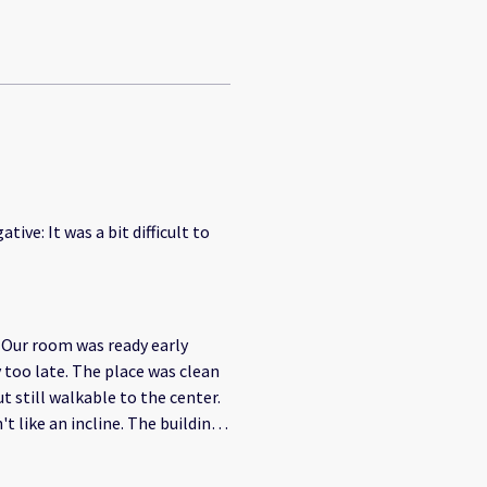
ive: It was a bit difficult to
y
lace was clean
t still walkable to the center.
 incline. The building
hich makes it loud and a hang out