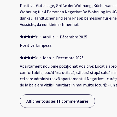
there were direct sun but other than that it's useless.
Positive: Gute Lage, Größe der Wohnung, Küche war se
Wohnung für 4 Personen Negative: Da Wohnung im UG
dunkel. Handtücher sind sehr knapp bemessen für eine
Aussicht, da nur kleiner Innenhof.
·
Auxilia
·
Décembre 2025
Positive: Limpeza.
·
Ioan
·
Décembre 2025
Apartament nou bine poziționat Positive: Locația apro
confortabile, bucătăria utilată, căldură și apă caldă i
cei care administrează apartamentul Negative: - curățe
de la baie era vizibil murdară in mai multe locuri); - un 
prosoape/persoană este insuficient dacă stai 6 zile!!! -
aspire/golească coșurile ținând cont că am stat 6 zile;
Afficher tous les 11 commentaires
puf/praf (După o zi întreaga petrecută in explorare, cu 
activ, cu reîntoarcerea in camera la ora 22-23.00, ar fi
aspiratul la miezul noptii) - Un senzor defect ne-a fac