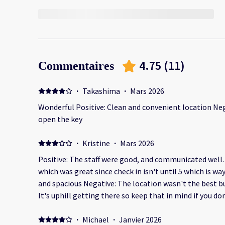
4.75
(
11
)
Commentaires
·
Takashima
·
Mars 2026
Wonderful Positive: Clean and convenient location Negat
open the key
·
Kristine
·
Mars 2026
Positive: The staff were good, and communicated well. Our room was ready earl
which was great since check in isn't until 5 which is way too late. The p
and spacious Negative: The location wasn't the best bu
It's uphill getting there so keep that in mind if you don't like an
is 1 of 4 in a square so all the buildings face into it w
spot in the evening for some undesirable people. The little patio would be nice if
·
Michael
·
Janvier 2026