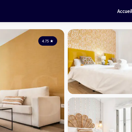
Accuei
4.75
★