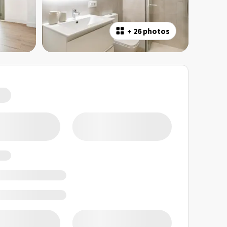
+
26 photos