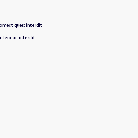
omestiques
:
interdit
intérieur
:
interdit