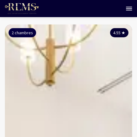
2 chambres
4.55
★