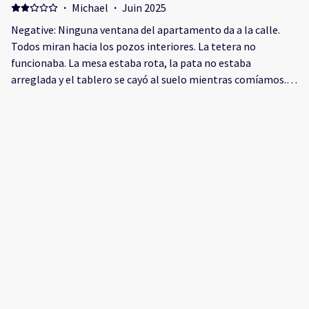
·
Michael
·
Juin 2025
Negative: Ninguna ventana del apartamento da a la calle.
Todos miran hacia los pozos interiores. La tetera no
funcionaba. La mesa estaba rota, la pata no estaba
arreglada y el tablero se cayó al suelo mientras comíamos.
No hubo reacción del personal tras mi carta pidiendo que
resolvieran el problema.
·
Maria
·
Juin 2025
Muy cerca de todo Positive: La dimensión de los espacios
Negative: Nos cobraron depósito de seguridad y no nos
habían avisado de ello , eso nos pareció muy mal . Los patios
estaban sucios , no se podía mirar por las ventanas porque
afuera estaba sucio , te sentís en cerrado
·
Francisco
·
Mai 2025
Positive: Area Negative: Price a bit high.
Afficher tous les 19 commentaires