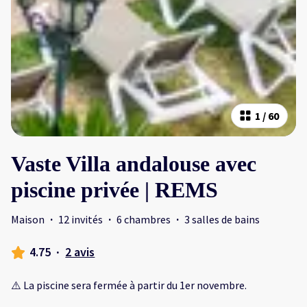
1
/
60
Vaste Villa andalouse avec
piscine privée | REMS
Maison
·
12 invités
·
6 chambres
·
3 salles de bains
4.75
·
2 avis
⚠️ La piscine sera fermée à partir du 1er novembre.