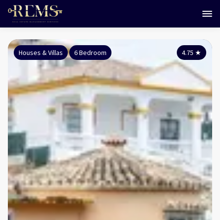
Houses & Villas
6 Bedroom
4.75
★