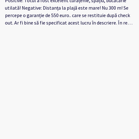
Positive: Totul a fost excelent curățenie, spațiu, bucătărie
utilată! Negative: Distanța la plajă este mare! Nu 300 m! Se
percepe o garanție de 550 euro.. care se restituie după check
out. Ar fi bine să fie specificat acest lucru în descriere. În rest
totul a fost minunat.