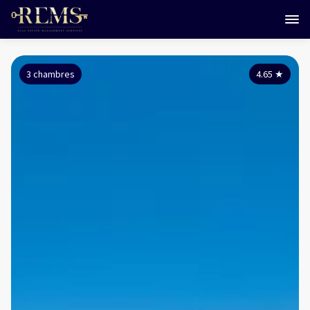
3 chambres
4.65
★