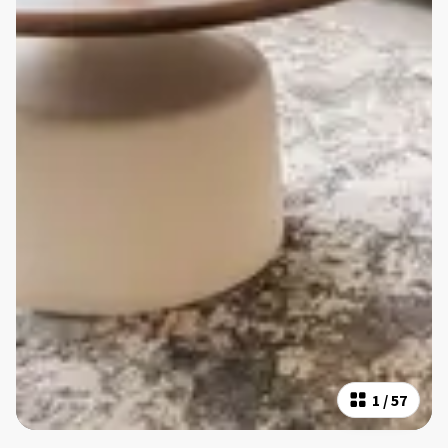
1
/
57