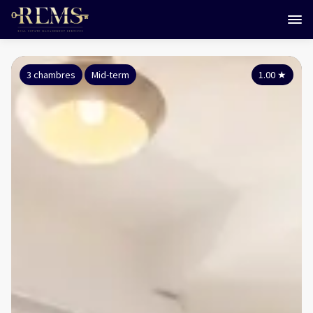
3 chambres
Mid-term
1.00
★