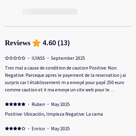
4.60
(
13
)
Reviews
·
ILYASS
·
September 2025
Tres mal a cause de condition de caution Positive: Non
Negative: Parceque apres le payement de la reservation j ai
surpris car l établissement m a envoyé pour payé 250 euro
comme caution et il ma envoye un cite web pour le
payement, mais quand je j ai essayé de paye je trouve que ma
carte bancaire ne comprend pas ce type de transaction et
·
Ruben
·
May 2025
malgré ça ils sont refusé de me laissé rentré avec ma femme
Positive: Ubicación, limpieza Negative: La cama
et ils ont refusé de me redonné mes argent que j ai deja payé
·
Enrico
·
May 2025