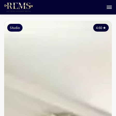
Studio
4.60
★