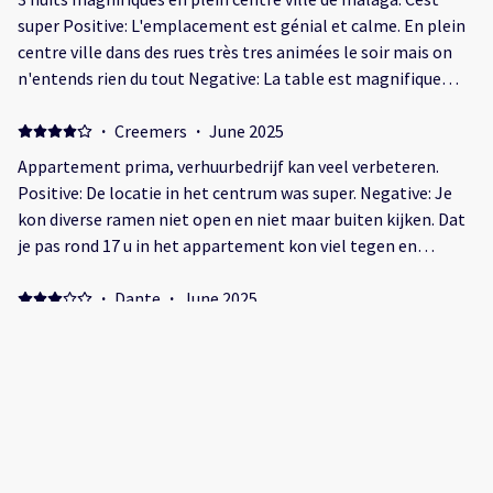
super Positive: L'emplacement est génial et calme. En plein
centre ville dans des rues très tres animées le soir mais on
n'entends rien du tout Negative: La table est magnifique
mais elle prend beaucoup de place . A mon avis par faute de
place mais ,nous personnellement, on avait pas besoin d'une
·
Creemers
·
June 2025
table aussi grande ,il faut voir si vous pouvez faire quelque
Appartement prima, verhuurbedrijf kan veel verbeteren.
chose .
Positive: De locatie in het centrum was super. Negative: Je
kon diverse ramen niet open en niet maar buiten kijken. Dat
je pas rond 17 u in het appartement kon viel tegen en
uiteindelijk werd dit pas 18 u. Er was geen of zeer late
communicatie over hoe het gaat met inchecken of
·
Dante
·
June 2025
uitchecken. De taxi die besteld werd om ons naar het
No volvería Positive: La ubicación Negative: La seña de 400
vliegveld te brengen, werd voor te weinig personen besteld.
euros que no figura en el anuncio, acceso tres niveles por
En zo ging eigenlijk alles mis wat betreft REMS
escalera, los baños súper chicos una persona mayor o una
persona superior a los 90 kg imposible ducharse, las
ventanas dan a otras propiedades no se las puede abrir. Otro
tema si te pasas del check out te cobran 100 euros por hora
·
Thomas
·
May 2025