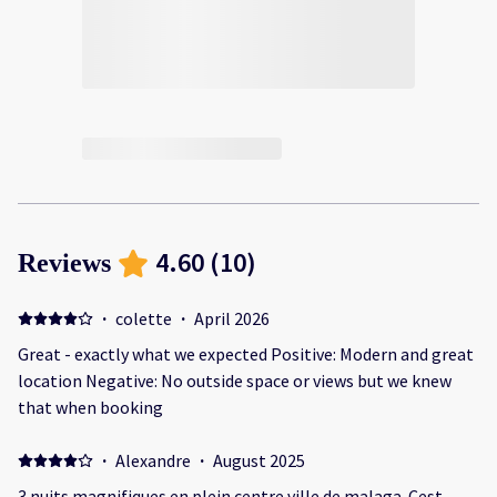
4.60
(
10
)
Reviews
·
colette
·
April 2026
Great - exactly what we expected Positive: Modern and great
location Negative: No outside space or views but we knew
that when booking
·
Alexandre
·
August 2025
3 nuits magnifiques en plein centre ville de malaga. Cest