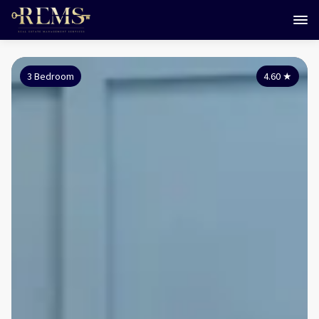
3 Bedroom
4.60
★