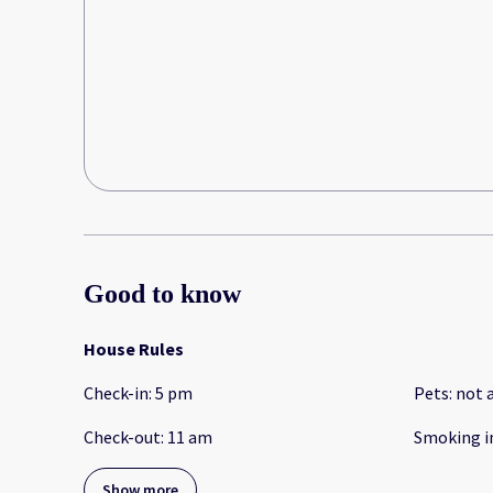
Good to know
House Rules
Check-in
:
5 pm
Pets
:
not 
Check-out
:
11 am
Smoking i
Show more