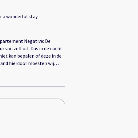
r a wonderful stay
appartement Negative: De
r van zelf uit. Dus in de nacht
niet kan bepalen of deze in de
stand hierdoor moesten wij
e huurders voor ons hebben
euwe.