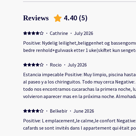
4.40
(
5
)
Reviews
·
Cathrine
·
July 2026
Positive: Nydelig leilighet,beliggenhet og bassengo
bedre renhold+gulvvask etter 1 uke(skiftet kun senget
·
Rocio
·
July 2026
Estancia impecable Positive: Muy limpio, piscina hasta 
al paseo y a los chiringuitos. Todo muy cerca Negative:
todo nos encontramos cucarachas la primera noche, 
volvieron aparecer mas en la próxima noche. Almohad
·
Belkebir
·
June 2026
Positive: L emplacement,le calme,le confort Negativ
cafards se sont invités dans l appartement qui était p