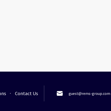
ons
Contact Us
guest@rems-group.com