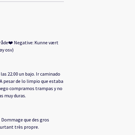
mråde❤️ Negative: Kunne vært
øy osv)
las 22.00 un bajo. Ir caminado
 A pesar de lo limpio que estaba
luego compramos trampas y no
as muy duras.
e: Dommage que des gros
ourtant très propre.