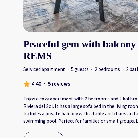
Peaceful gem with balcony 
REMS
Serviced apartment
·
5 guests
·
2 bedrooms
·
2 ba
4.40
·
5 reviews
Enjoy a cozy apartment with 2 bedrooms and 2 bathro
Riviera del Sol. It has a large sofa bed in the living ro
Includes a private balcony with a table and chairs and
swimming pool. Perfect for families or small groups. 