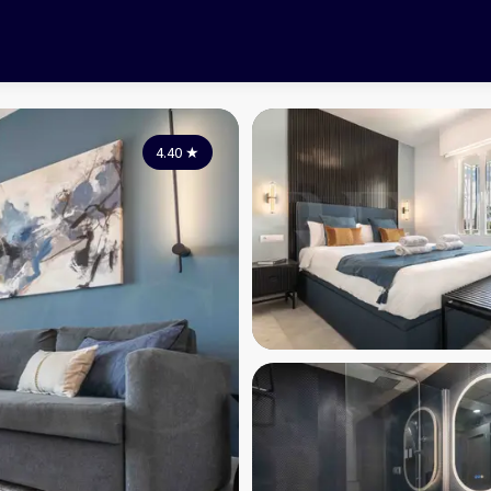
4.40
★