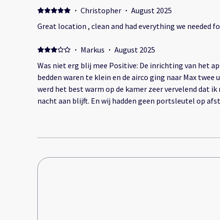
·
Christopher
·
August 2025
Great location , clean and had everything we needed fo
·
Markus
·
August 2025
Was niet erg blij mee Positive: De inrichting van het 
bedden waren te klein en de airco ging naar Max twee uu
werd het best warm op de kamer zeer vervelend dat ik 
nacht aan blijft. En wij hadden geen portsleutel op af
steeds omlopen op het hek te openen voor de auto. D
deze per ongeluk mee genomen en wij kregen geen ni