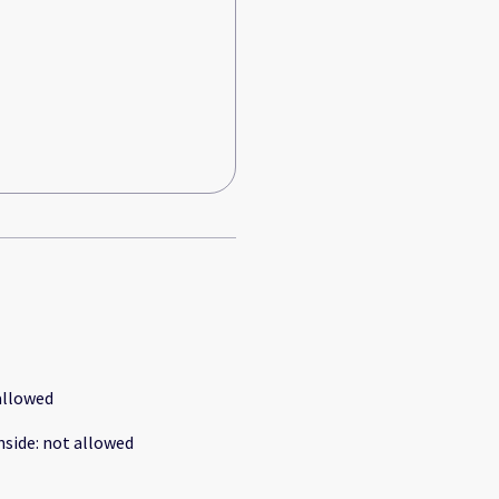
allowed
nside
:
not allowed