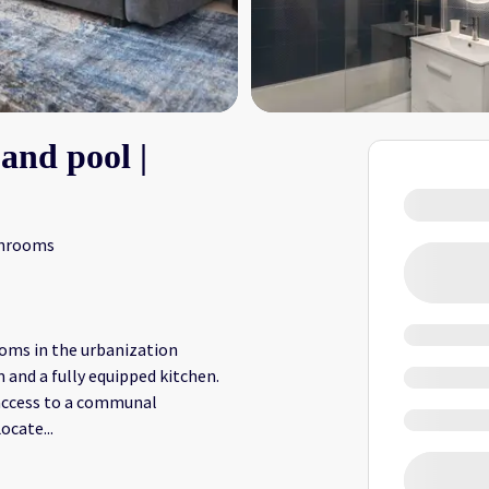
and pool |
throoms
oms in the urbanization
om and a fully equipped kitchen.
 access to a communal
Locate
...