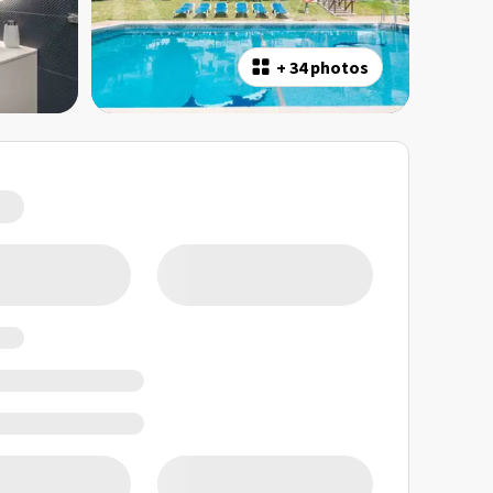
+
34 photos