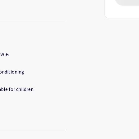
 WiFi
conditioning
able for children