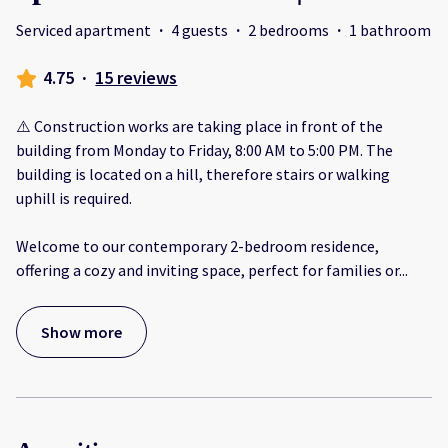
Serviced apartment
·
4 guests
·
2 bedrooms
·
1 bathroom
4.75
·
15 reviews
⚠️ Construction works are taking place in front of the
building from Monday to Friday, 8:00 AM to 5:00 PM. The
building is located on a hill, therefore stairs or walking
uphill is required.
Welcome to our contemporary 2-bedroom residence,
offering a cozy and inviting space, perfect for families or
...
Show more