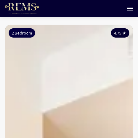
2 Bedroom
4.75
★