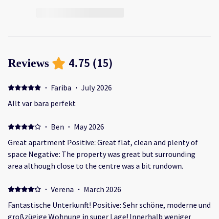
4.75
(
15
)
Reviews
·
Fariba
·
July 2026
Allt var bara perfekt
·
Ben
·
May 2026
Great apartment Positive: Great flat, clean and plenty of
space Negative: The property was great but surrounding
area although close to the centre was a bit rundown.
·
Verena
·
March 2026
Fantastische Unterkunft! Positive: Sehr schöne, moderne und
großzügige Wohnung in super Lage! Innerhalb weniger