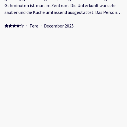
Gehminuten ist man im Zentrum. Die Unterkunft war sehr
sauber und die Küche umfassend ausgestattet. Das Personal
war überaus freundlich und hat schnell reagiert. Negative:
Etwas hellhörig
·
Tere
·
December 2025
Muy agradable Positive: Si , el apartamento bien situado ,
limpio y bien ,. Negative: Te hacen hacer un depósito de
dinero
·
David
·
October 2025
Positive: Die Lage ist Top, mann ist in 4min im zentrum von
malaga
Show all 15 reviews