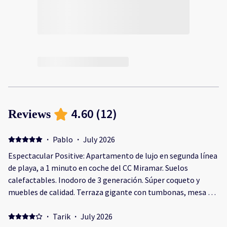
4.60
(
12
)
Reviews
·
Pablo
·
July 2026
Espectacular Positive: Apartamento de lujo en segunda línea
de playa, a 1 minuto en coche del CC Miramar. Suelos
calefactables. Inodoro de 3 generación. Súper coqueto y
muebles de calidad. Terraza gigante con tumbonas, mesa de
comedor y sillones cómodos. Garaje incluido con plaza
amplia. Piscina gigante, gym, spa. Instrucciones sencillas
·
Tarik
·
July 2026