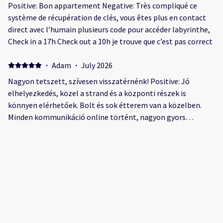
con llega autónoma. Todo con acceso mediante llave digital,
Positive: Bon appartement Negative: Très compliqué ce
súper seguro. Lo mejor de todo el precio por día, volveremos
système de récupération de clés, vous êtes plus en contact
200%. Negative: El apartamento no estaba del todo limpio.
direct avec l’humain plusieurs code pour accéder labyrinthe,
A los muebles no le habían quitado el polvo, y la terraza en
Check in a 17h Check out a 10h je trouve que c’est pas correct
general estaba bastante sucia, por lo demás bien.
Almohadas finas, pero colchón cómodo. Aire no tiraba
·
Adam
·
July 2026
mucho en el salón pero era potentisimo en las habitaciones.
Nagyon tetszett, szívesen visszatérnénk! Positive: Jó
elhelyezkedés, közel a strand és a központi részek is
könnyen elérhetőek. Bolt és sok étterem van a közelben.
Minden kommunikáció online történt, nagyon gyors
válaszadással és segítőkész hozzáállással.
·
Steven
·
June 2026
Positive: Was smart and clean Close to everything you need
Negative: Late check in
·
Michael
·
March 2026
Nice apartment but too hot Positive: The apartment is in a
good location, within short walking distance to the beach