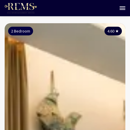
2 Bedroom
4.60
★