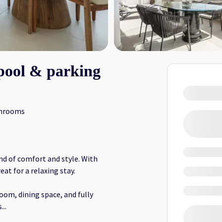
 pool & parking
throoms
nd of comfort and style. With
at for a relaxing stay.
oom, dining space, and fully
s
...