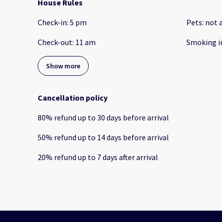
House Rules
Check-in
:
5 pm
Pets
:
not 
Check-out
:
11 am
Smoking i
Show more
Cancellation policy
80
%
refund
up to
30 days
before
arrival
50
%
refund
up to
14 days
before
arrival
20
%
refund
up to
7 days
after
arrival