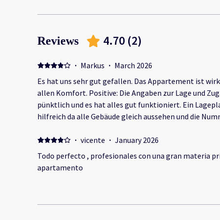
4.70
(
2
)
Reviews
·
Markus
·
March 2026
Es hat uns sehr gut gefallen. Das Appartement ist wirk
allen Komfort. Positive: Die Angaben zur Lage und 
pünktlich und es hat alles gut funktioniert. Ein Lage
hilfreich da alle Gebäude gleich aussehen und die N
war. Es ist alles mit Zugangscodes abgesichert ungewo
Man ist in 5 min auf der Autobahn und auch schnell am
·
vicente
·
January 2026
leider etwas kühles Wetter und die Heizung schafft es
Todo perfecto , profesionales con una gran materia pr
warm zu machen. Das ist aber nichts aussergewöhnlic
apartamento
angenehm temperiert. Etwas Baulärm in der Umgebung
zu nahe.