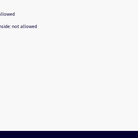
allowed
nside
:
not allowed