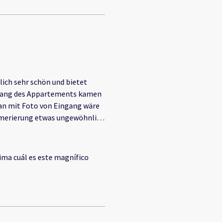
lich sehr schön und bietet
Zugang des Appartements kamen
plan mit Foto von Eingang wäre
ummerierung etwas ungewöhnlich
hnt aber funktioniert tiptop.
 Meer. Negative: Wir hatten
 nicht die Wohnung gemütlich
ima cuál es este magnífico
hes. Die Badezimmer waren
 aber nicht störend da nicht