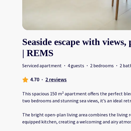
Seaside escape with views,
| REMS
Serviced apartment
·
4 guests
·
2 bedrooms
·
2 ba
4.70
·
2 reviews
This spacious 150 m² apartment offers the perfect ble
two bedrooms and stunning sea views, it’s an ideal retre
The bright open-plan living area combines the living r
equipped kitchen, creating a welcoming and airy atmo