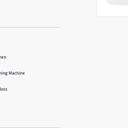
hen
ing Machine
less