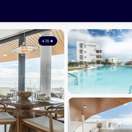
4.70
★