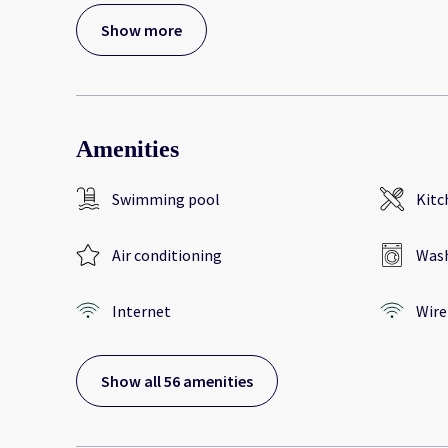
Show more
Amenities
Swimming pool
Kitc
Air conditioning
Wash
Internet
Wire
Show all 56 amenities