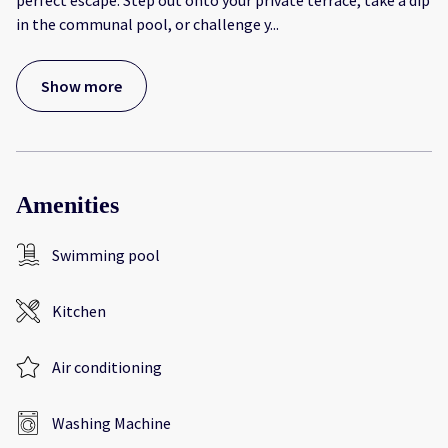
perfect escape. Step out onto your private terrace, take a dip
in the communal pool, or challenge y
...
Show more
Amenities
Swimming pool
Kitchen
Air conditioning
Washing Machine