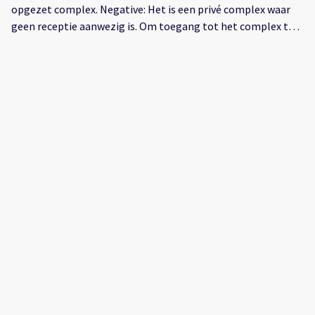
opgezet complex. Negative: Het is een privé complex waar
geen receptie aanwezig is. Om toegang tot het complex te
krijgen, krijg je een code voor het toegangshek. Helaas
werkte deze code niet waardoor we niet naar binnen konden
en moesten bellen met de verhuurder. De
conciërge/beveiliger van het complex heeft ons uiteindelijk
verder geholpen.