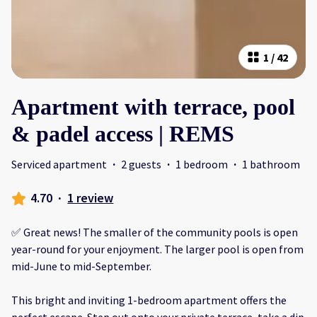
1
/
42
Apartment with terrace, pool
& padel access | REMS
Serviced apartment
·
2 guests
·
1 bedroom
·
1 bathroom
4.70
·
1 review
✅ Great news! The smaller of the community pools is open
year-round for your enjoyment. The larger pool is open from
mid-June to mid-September.
This bright and inviting 1-bedroom apartment offers the