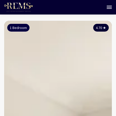
1 Bedroom
4.70
★