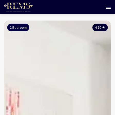
2 Bedroom
4.70
★