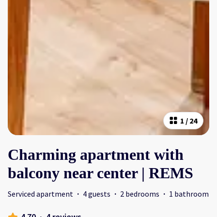
1
/
24
Charming apartment with
balcony near center | REMS
Serviced apartment
·
4 guests
·
2 bedrooms
·
1 bathroom
4.70
·
4 reviews